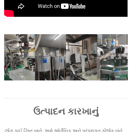
ઉત્પાદન કારખાનું
ઝોંગ કાઈ ઝિન ખાતે, અમે ઓર્ગેનિક અને પરંપરાગત કોંજેક બંને