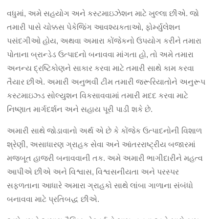
વધુમાં, અમે સહયોગ અને કસ્ટમાઇઝેશન માટે ખુલ્લા છીએ. જો
તમારી પાસે ચોક્કસ પેકેજિંગ આવશ્યકતાઓ, ફોર્મ્યુલેશન
પસંદગીઓ હોય, અથવા અમારા કોંજેકનો ઉપયોગ કરીને તમારા
પોતાના બ્રાન્ડેડ ઉત્પાદનો બનાવવા માંગતા હો, તો અમે તમારા
અનન્ય દ્રષ્ટિકોણને સાકાર કરવા માટે તમારી સાથે કામ કરવા
તૈયાર છીએ. અમારી અનુભવી ટીમ તમારી જરૂરિયાતોને અનુરૂપ
કસ્ટમાઇઝ્ડ સોલ્યુશન વિકસાવવામાં તમારી મદદ કરવા માટે
નિષ્ણાત માર્ગદર્શન અને સહાય પૂરી પાડી શકે છે.
અમારી સાથે જોડાવાનો અર્થ એ છે કે કોંજેક ઉત્પાદનોની વિશાળ
શ્રેણી, અસાધારણ ગ્રાહક સેવા અને આંતરરાષ્ટ્રીય બજારમાં
મજબૂત હાજરી બનાવવાની તક. અમે અમારી ભાગીદારીને મહત્વ
આપીએ છીએ અને વિશ્વાસ, વિશ્વસનીયતા અને પરસ્પર
સફળતાના આધારે અમારા ગ્રાહકો સાથે લાંબા ગાળાના સંબંધો
બનાવવા માટે પ્રતિબદ્ધ છીએ.