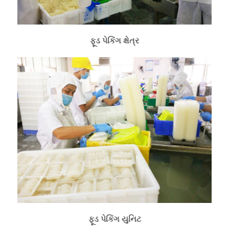
ફૂડ પેકિંગ ક્ષેત્ર
ફૂડ પેકિંગ યુનિટ