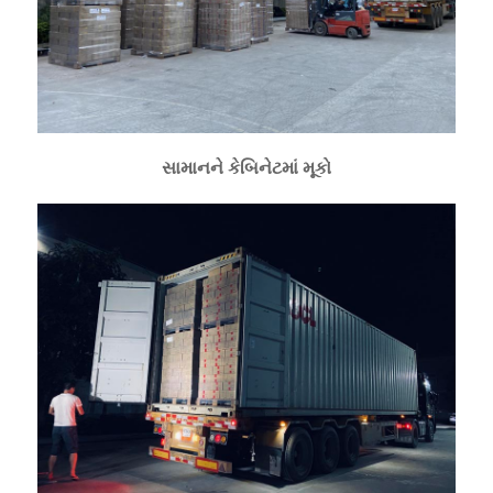
સામાનને કેબિનેટમાં મૂકો