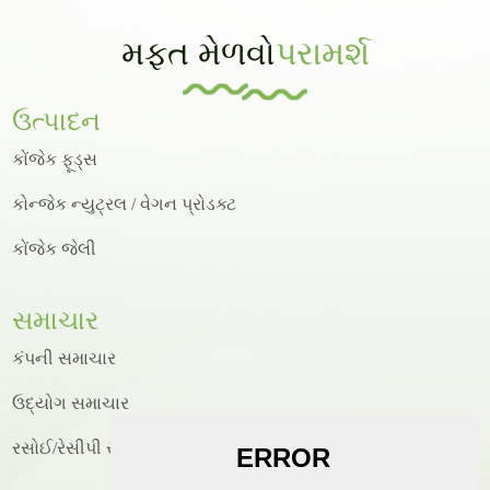
મફત મેળવો
પરામર્શ
ઉત્પાદન
કોંજેક ફૂડ્સ
કોન્જેક ન્યુટ્રલ / વેગન પ્રોડક્ટ
કોંજેક જેલી
સમાચાર
કંપની સમાચાર
ઉદ્યોગ સમાચાર
રસોઈ/રેસીપી સમાચાર