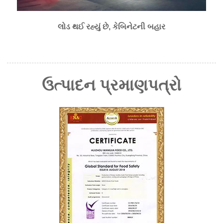
લોડ થઈ રહ્યું છે, કેબિનેટની બહાર
ઉત્પાદન પ્રમાણપત્રો