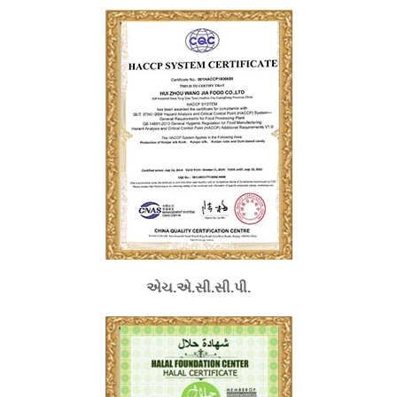
એચ.એ.સી.સી.પી.