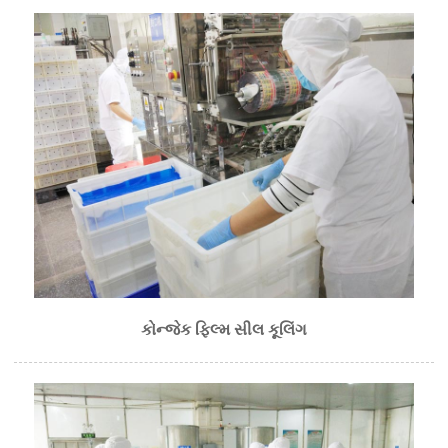
કોન્જેક ફિલ્મ સીલ કૂલિંગ