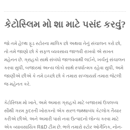
કેટોસ્લિમ મો શા માટે પસંદ કરવું?
જો તમે હેલ્થ ફૂડ સ્ટોરના માલિક છો અથવા તેનું સંચાલન કરો છો,
તો તમે જાણો છો કે સફળ વ્યવસાય જાળવી રાખવો એ સખત
મહેનત છે. ગ્રાહકો સાથે સંબંધો જાળવવાથી લઈને, ખર્ચનું સંચાલન
કરવા સુધી, બજારમાં અન્ય લોકો સાથે સ્પર્ધાત્મક રહેવા સુધી, અમે
જાણીએ છીએ કે તમે ઇચ્છો છો કે તમારા સપ્લાયર્સ તમારા જેટલી
જ મહેનત કરે.
કેટોસ્લિમ મો ખાતે, અમે અમારા ગ્રાહકો માટે બજારમાં ઉપલબ્ધ
સૌથી ગરમ કુદરતી ખોરાકનો એક સરળ જથ્થાબંધ કેટલોગ તૈયાર
કરીએ છીએ. અને અમારી પાસે નવા ઉત્પાદનો લોન્ચ કરવા માટે
એક વ્યાવસાયિક R&D ટીમ છે. ભલે તમારો સ્ટોર ઓર્ગેનિક, નોન-