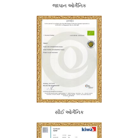
જાપાન ઓર્ગેનિક
સીઈ ઓર્ગેનિક