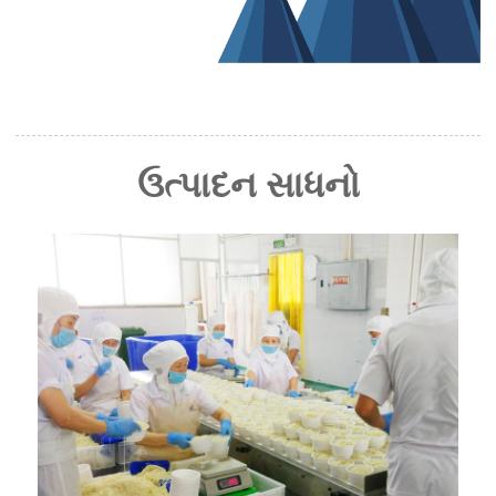
ઉત્પાદન સાધનો