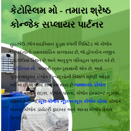
કેટોસ્લિમ મો - તમારા શ્રેષ્ઠ
કોન્જેક સપ્લાયર પાર્ટનર
હુઇઝોઉ ઝોંગકાઇક્સિન ફૂડ્સ કંપની લિમિટેડ એ કોંજેક
ઉત્પાદનોનો વ્યાવસાયિક સપ્લાયર છે, જે હોંગકોંગ નજીક
હુઇઝોઉમાં સ્થિત છે અને અનુકૂળ પરિવહન પ્રદાન કરે છે.
"
કેટોસ્લિમ મો
"
અમારી બ્રાન્ડ્સમાંની એક છે. અમે
ગુણવત્તાયુક્ત કોંજેક ઉત્પાદનોની વિશાળ શ્રેણી ઓફર
કરીએ છીએ જેમાં સમાવેશ થાય છે
જથ્થાબંધ કોંજેક
નૂડલ્સ
,
કોંજેક રાઇસ, કોંજેક પાસ્તા, કોંજેક ઇન્સ્ટન્ટ નૂડલ્સ,
કોંજેક સ્પોન્જ
,
સૂકા કોંજેક નૂડલ્સ
,
સૂકા કોંજેક ચોખા
,
કોંજેક
નાસ્તા, કોંજેક ડાયેટરી ફાઇબર અને અન્ય કોંજેક વેગન
ઉત્પાદનો.