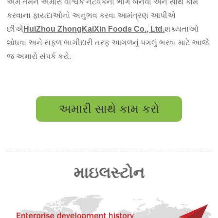
અમે તમને અમારા વૈશ્વિક નેટવર્કનો ભાગ બનવા અને સાથે કામ
કરવાના ફાયદાઓનો અનુભવ કરવા આમંત્રણ આપીએ
છીએ
HuiZhou ZhongKaiXin Foods Co., Ltd.
શક્યતાઓ
શોધવા અને સફળ ભાગીદારી તરફ આગળનું પગલું ભરવા માટે આજે
જ અમારો સંપર્ક કરો.
અમારી સાથે કામ કરો
માઇલસ્ટોન