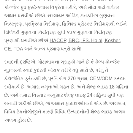
કોન્જેક ફૂડ ફર્સ્ટ-ક્લાસ વિક્રેતા તરીકે, અમે મોટા પાયે વાવેતર
આધાર ધરાવીએ છીએ. સપ્લાયર ઓડિટ, ઇનકમિંગ ગુણવત્તા
નિયંત્રણ, પ્રક્રિયા નિરીક્ષણ, ફિનિશ્ડ પ્રોડક્ટ નિરીક્ષણથી લઈને
ડિલિવરી ગુણવત્તા નિયંત્રણ સુધી કડક ગુણવત્તા નિયંત્રણ
પ્રણાલી ધરાવીએ છીએ.
HACCP, BRC, IFS, Halal, Kosher,
CE, FDA અને અન્ય પ્રમાણપત્રો સાથે!
સ્વાદની દ્રષ્ટિએ, મોટાભાગના ગ્રાહકો માને છે કે કેલ્પ કોન્જેક
નૂડલ્સનો સ્વાદ કુદરતી ખોરાક તરીકે વધુ સારો છે, પરંતુ તે
કેટોજેનિક ફ્રેન્ડલી છે, પ્રતિ બેગ 270 ગ્રામ, OEM/ODM કસ્ટમ
સ્વીકાર્ય છે. અમારા નમૂનાઓ મફત છે, અને શેલ્ફ લાઇફ 18 મહિના
છે. અમે તમારા વિસ્તાર અનુસાર શેલ્ફ લાઇફ 24 મહિના સુધી પણ
બનાવી શકીએ છીએ, જે અમારા ફાયદાઓમાંનો એક છે. અલબત્ત,
વિવિધ ટેકનોલોજીને કારણે વિવિધ ઉત્પાદનોની શેલ્ફ લાઇફ અલગ
અલગ હોય છે.