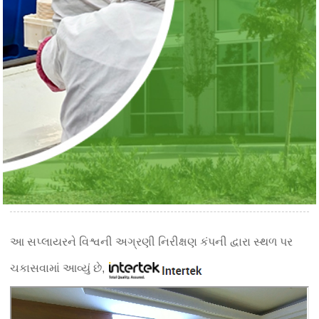
આ સપ્લાયરને વિશ્વની અગ્રણી નિરીક્ષણ કંપની દ્વારા સ્થળ પર
ચકાસવામાં આવ્યું છે,