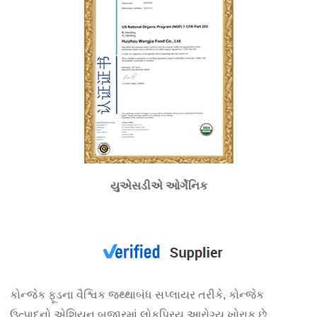
યુએસડીએ ઓર્ગેનિક
કોન્જેક ફૂડના વૈશ્વિક જથ્થાબંધ સપ્લાયર તરીકે, કોન્જેક
ઉત્પાદનો એશિયન બજારમાં લોકપ્રિય આરોગ્ય ખોરાક છે.