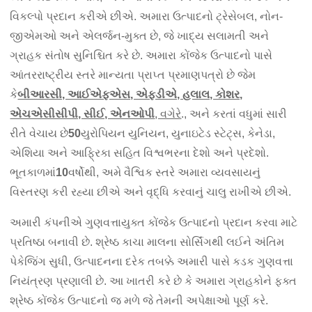
વિકલ્પો પ્રદાન કરીએ છીએ. અમારા ઉત્પાદનો ટ્રેસેબલ, નોન-
જીએમઓ અને એલર્જન-મુક્ત છે, જે ખાદ્ય સલામતી અને
ગ્રાહક સંતોષ સુનિશ્ચિત કરે છે. અમારા કોંજેક ઉત્પાદનો પાસે
આંતરરાષ્ટ્રીય સ્તરે માન્યતા પ્રાપ્ત પ્રમાણપત્રો છે જેમ
કે
બીઆરસી, આઈએફએસ, એફડીએ, હલાલ, કોશર,
એચએસીસીપી, સીઈ, એનઓપી
, વગેરે
., અને કરતાં વધુમાં સારી
રીતે વેચાય છે
50
યુરોપિયન યુનિયન, યુનાઇટેડ સ્ટેટ્સ, કેનેડા,
એશિયા અને આફ્રિકા સહિત વિશ્વભરના દેશો અને પ્રદેશો.
ભૂતકાળમાં
10
વર્ષોથી, અમે વૈશ્વિક સ્તરે અમારા વ્યવસાયનું
વિસ્તરણ કરી રહ્યા છીએ અને વૃદ્ધિ કરવાનું ચાલુ રાખીએ છીએ.
અમારી કંપનીએ ગુણવત્તાયુક્ત કોંજેક ઉત્પાદનો પ્રદાન કરવા માટે
પ્રતિષ્ઠા બનાવી છે. શ્રેષ્ઠ કાચા માલના સોર્સિંગથી લઈને અંતિમ
પેકેજિંગ સુધી, ઉત્પાદનના દરેક તબક્કે અમારી પાસે કડક ગુણવત્તા
નિયંત્રણ પ્રણાલી છે. આ ખાતરી કરે છે કે અમારા ગ્રાહકોને ફક્ત
શ્રેષ્ઠ કોંજેક ઉત્પાદનો જ મળે જે તેમની અપેક્ષાઓ પૂર્ણ કરે.