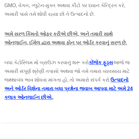
GMO, વેગન, ગ્લુટેન-મુક્ત અથવા કીટો પર ધ્યાન કેન્દ્રિત કરે,
અમારી પાસે તમે શોધી રહ્યા છો તે ઉત્પાદનો છે.
અમે સરળ કિંમતો ઓફર કરીએ છીએ, અને તમારી સાથે
ઓનલાઈન, ઈમેલ દ્વારા અથવા ફોન પર ઓર્ડર કરવાનું સરળ છે.
બધા કેટોસ્લિમ મો બ્રાઉઝ કરવાનું શરૂ કરો
કોંજેક ફૂડ્સ
આજે જ
અમારી સંપૂર્ણ શ્રેણી તપાસો અથવા જો તમે તમારા વ્યવસાય માટે
જથ્થાબંધ ભાવ શોધવા માંગતા હો, તો અમારો સંપર્ક કરો.
ઉત્પાદનો
અને ઓર્ડર વિશેના તમારા બધા પ્રશ્નોના જવાબ આપવા માટે અમે 24
કલાક ઓનલાઈન છીએ.
.