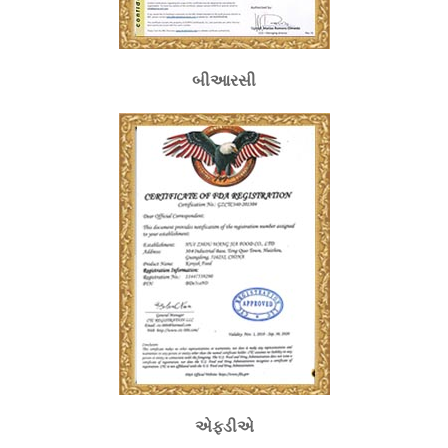
બીઆરસી
એફડીએ