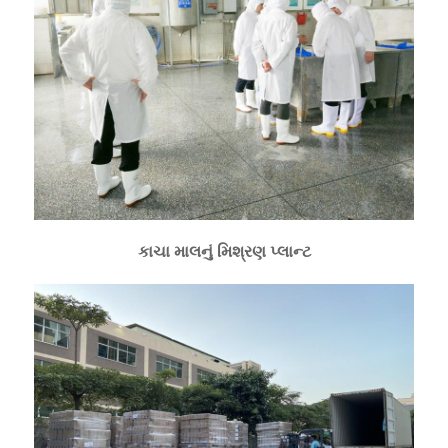
કાચા માલનું મિશ્રણ પ્લાન્ટ