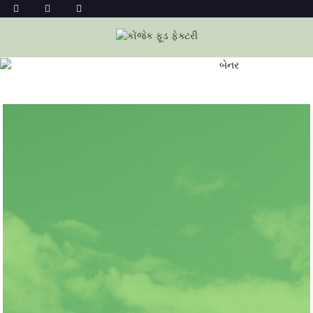
અમારા વિશે
ઘર
અમારા વિશે