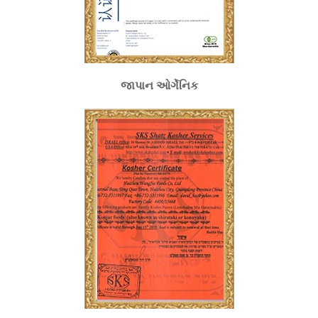
જાપાન ઓર્ગેનિક