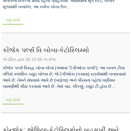
ખોરાકના વિકલ્પો શોધી રહેલા ગ્રાહકોમાં. એશિયાના મૂળ છોડ, કોંજેક
મૂળમાંથી બનાવેલ, આ નવીન ચોખા ઉપ...
વધુ વાંચો
કોંજેક પર્લ્સ વિ બોબા-કેટોસ્લિમ્મો
એડમિન દ્વારા 25-12-05 ના રોજ
કોંજેક પર્લ્સ વિરુદ્ધ બોબા બોબા (અથવા "ટેપીઓકા પર્લ્સ"): આ બબલ ટીના
તળિયે ક્લાસિક ચ્યુઇ બોલ્સ છે, જે ટેપીઓકા (કસાવા) સ્ટાર્ચમાંથી બનાવવામાં
આવે છે. તેમને રાંધવામાં આવે છે (બાફેલા) અને પીરસતા પહેલા ઘણીવાર
ચાસણીથી મીઠા કરવામાં આવે છે. તેમાં ગાઢ, ચીકણું, ચ્યુઇ ટી હોય છે...
વધુ વાંચો
કોન્જેક: એશિયા-કેટોસ્લિમોનો બહુમુખી અને