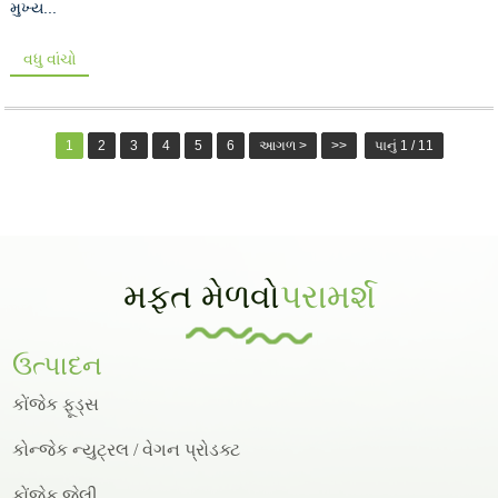
મુખ્ય...
વધુ વાંચો
1
2
3
4
5
6
આગળ >
>>
પાનું 1 / 11
મફત મેળવો
પરામર્શ
ઉત્પાદન
કોંજેક ફૂડ્સ
કોન્જેક ન્યુટ્રલ / વેગન પ્રોડક્ટ
કોંજેક જેલી