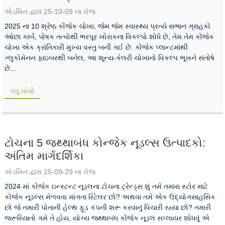
એડમિન દ્વારા 25-10-09 ના રોજ
2025 ના 10 શ્રેષ્ઠ કોંજેક ચોખા, જેમ જેમ સ્વાસ્થ્ય પ્રત્યે સભાન ગ્રાહકો
ઓછા કાર્બ, પોષક તત્વોથી ભરપૂર ખોરાકના વિકલ્પો શોધે છે, તેમ તેમ કોંજેક
ચોખા એક ક્રાંતિકારી મુખ્ય વસ્તુ બની ગઈ છે. કોંજેક પ્લાન્ટમાંથી
ગ્લુકોમેનન ફાઇબરથી બનેલ, આ શૂન્ય-કેલરી ચોખાનો વિકલ્પ ભૂખને સંતોષે
છે...
વધુ વાંચો
ટોચના 5 જથ્થાબંધ કોન્જેક નૂડલ્સ ઉત્પાદકો:
અંતિમ માર્ગદર્શિકા
એડમિન દ્વારા 25-09-29 ના રોજ
2024 માં કોંજેક ઇન્સ્ટન્ટ નૂડલના ટોચના ટ્રેન્ડ્સ શું તમે તમારા સ્ટોર માટે
કોંજેક નૂડલ્સ મેળવવા માંગતા રિટેલર છો? અથવા તમે એક ઉદ્યોગસાહસિક
છો જે તમારી પોતાની હેલ્થ ફૂડ કંપની શરૂ કરવાનું વિચારી રહ્યા છો? તમારી
જરૂરિયાતો ગમે તે હોય, યોગ્ય જથ્થાબંધ કોંજેક નૂડલ સપ્લાયર શોધવું એ