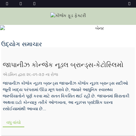
ઉદ્યોગ સમાચાર
ઘર
સમાચાર
ઉદ્યોગ સમાચાર
જાપાનીઝ કોન્જેક નૂડલ બ્રાન્ડ્સ-કેટોસ્લિમો
એડમિન દ્વારા ૨૬-૦૧-૨૭ ના રોજ
જાપાનીઝ કોંજેક નૂડલ બ્રાન્ડ્સ જાપાનીઝ કોંજેક નૂડલ બ્રાન્ડ્સ સદીઓ
જૂની ખાદ્ય પરંપરામાં ઊંડા મૂળ ધરાવે છે, જ્યારે આધુનિક સ્વાસ્થ્ય
જરૂરિયાતોને પૂર્ણ કરવા માટે સતત વિકસિત થઈ રહી છે. જાપાનમાં શિરાતાકી
અથવા ઇટો કોન્યાકુ તરીકે ઓળખાતા, આ નૂડલ્સ પ્રાદેશિક ઘરના
રસોઈયામાંથી આવ્યા છે...
વધુ વાંચો