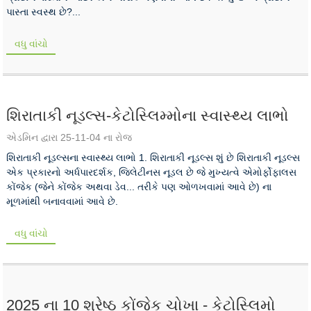
પાસ્તા સ્વસ્થ છે?...
વધુ વાંચો
શિરાતાકી નૂડલ્સ-કેટોસ્લિમ્મોના સ્વાસ્થ્ય લાભો
એડમિન દ્વારા 25-11-04 ના રોજ
શિરાતાકી નૂડલ્સના સ્વાસ્થ્ય લાભો 1. શિરાતાકી નૂડલ્સ શું છે શિરાતાકી નૂડલ્સ
એક પ્રકારનો અર્ધપારદર્શક, જિલેટીનસ નૂડલ છે જે મુખ્યત્વે એમોર્ફોફાલસ
કોંજેક (જેને કોંજેક અથવા ડેવ... તરીકે પણ ઓળખવામાં આવે છે) ના
મૂળમાંથી બનાવવામાં આવે છે.
વધુ વાંચો
2025 ના 10 શ્રેષ્ઠ કોંજેક ચોખા - કેટોસ્લિમો