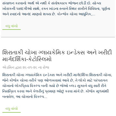
સંચાલન કરવાનો અર્થ એ નથી કે સંતોષકારક ભોજન છોડી દો. યોગ્ય
ખોરાકની પસંદગીઓ સાથે, રક્ત ખાંડના સ્તરને સ્થિર રાખીને વિવિધતા, પૂર્ણતા
અને સ્વાદનો આનંદ માણવો શક્ય છે. કોન્જેક ચોખા આધુનિક,...
વધુ વાંચો
શિરાતાકી ચોખા ગ્લાયકેમિક ઇન્ડેક્સ અને ખરીદી
માર્ગદર્શિકા-કેટોસ્લિમો
એડમિન દ્વારા ૨૬-૦૧-૨૬ ના રોજ
શિરાતાકી ચોખા ગ્લાયકેમિક ઇન્ડેક્સ અને ખરીદી માર્ગદર્શિકા શિરાતાકી ચોખા,
જેને કોંજેક ચોખા તરીકે પણ ઓળખવામાં આવે છે, તે લોકો માટે પરંપરાગત
ચોખાનો લોકપ્રિય વિકલ્પ બની ગયો છે જેઓ બ્લડ સુગરને વધુ સારી રીતે
નિયંત્રિત કરવા અને કેલરીનું પ્રમાણ ઓછું કરવા માંગે છે. કોંજેક મૂળમાંથી
બનાવેલ, આ ચોખાનો વિકલ્પ...
વધુ વાંચો