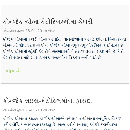
કોન્જેક ચોખા-કેટોસ્લિમ્મોમાં કેલરી
એડમિન દ્વારા 26-01-20 ના રોજ
કોંજેક ચોખામાં કેલરી ચોખા આધારિત વાનગીઓનો આનંદ છોડ્યા વિના હળવા
ભોજનની શોધ કરતા લોકોમાં કોંજેક ચોખા વધુને વધુ લોકપ્રિય થઈ રહ્યા છે.
કોંજેક ચોખામાં રહેલી કેલરીને સમજવાથી તે સમજાવવામાં મદદ મળે છે કે તે
કેલરી-સઘન માટે શા માટે એક પસંદગીનો વિકલ્પ બની ગયો છે...
વધુ વાંચો
કોન્જેક રાઇસ-કેટોસ્લિમોના ફાયદા
એડમિન દ્વારા 26-01-19 ના રોજ
કોંજેક ચોખાના ફાયદા કોંજેક ચોખાએ પરંપરાગત ચોખાના આધુનિક વિકલ્પ
તરીકે વૈશ્વિક સ્તરે ધ્યાન ખેંચ્યું છે, ખાસ કરીને સ્વસ્થ, ઓછી કેલરીવાળા