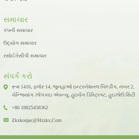
સમાચાર
કંપની સમાચાર
ઉદ્યોગ સમાચાર
રસોઈ/રેસીપી સમાચાર
સંપર્ક કરો
રૂમ 1416, ફ્લોર 14, જુનહાઓ ઇન્ટરનેશનલ બિલ્ડીંગ, નંબર 2,
ચેન્જિયાંગ ઝોંગકાઇ એવન્યુ, હુઇચેંગ ડિસ્ટ્રિક્ટ, હુઇઝોઉ સિટી
+86 18825458362
Zkxkonjac@hzzkx.com