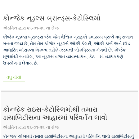
કોન્જેક નૂડલ્સ બ્રાન્ડ્સ-કેટોસ્લિમો
એડમિન દ્વારા ૨૬-૦૧-૨૬ ના રોજ
કોંજેક નૂડલ્સ બ્રાન્ડ્સ જેમ જેમ વૈશ્વિક ગ્રાહકો સ્વાસ્થ્ય પ્રત્યે વધુ સભાન
બનતા જાય છે, તેમ તેમ કોંજેક નૂડલ્સે ઓછી કેલરી, ઓછી કાર્બ અને છોડ
આધારિત ખોરાકના વિકલ્પ તરીકે ઝડપથી લોકપ્રિયતા મેળવી છે. કોંજેક
મૂળમાંથી બનાવેલ, આ નૂડલ્સ વજન વ્યવસ્થાપન, કેટ... માં વ્યાપકપણે
ઉપયોગમાં લેવાય છે.
વધુ વાંચો
કોન્જેક રાઇસ-કેટોસ્લિમોથી તમારા
ડાયાબિટીસના આહારમાં પરિવર્તન લાવો
એડમિન દ્વારા ૨૬-૦૧-૨૬ ના રોજ
કોન્જેક ચોખાથી તમારા ડાયાબિટીસના આહારમાં પરિવર્તન લાવો ડાયાબિટીસનું