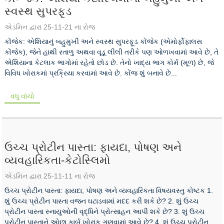
સ્વસ્થ સુપરફૂડ
એડમિન દ્વારા 25-11-21 ના ​​રોજ
કોંજેક: એશિયાનું બહુમુખી અને સ્વસ્થ સુપરફૂડ કોંજેક (એમોર્ફોફાલસ
કોંજેક), જેને હાથી રતાળુ અથવા વૂડૂ લીલી તરીકે પણ ઓળખવામાં આવે છે, તે
એશિયાના કેટલાક ભાગોમાં રહેતો છોડ છે. તેનો ખાદ્ય ભાગ કોર્મ (મૂળ) છે, જે
વિવિધ ખોરાકમાં પ્રક્રિયા કરવામાં આવે છે. કોંજ શું બનાવે છે...
વધુ વાંચો
ઉચ્ચ પ્રોટીન પાસ્તા: ફાયદા, પોષણ અને
વ્યવહારિકતા-કેટોસ્લિમો
એડમિન દ્વારા 25-11-11 ના રોજ
ઉચ્ચ પ્રોટીન પાસ્તા: ફાયદા, પોષણ અને વ્યવહારિકતા વિષયવસ્તુ કોષ્ટક 1.
શું ઉચ્ચ પ્રોટીન પાસ્તા વજન ઘટાડવામાં મદદ કરી શકે છે? 2. શું ઉચ્ચ
પ્રોટીન પાસ્તા સ્નાયુઓની વૃદ્ધિને પ્રોત્સાહન આપી શકે છે? 3. શું ઉચ્ચ
પ્રોટીન પાસ્તાને ઓછા કાર્બ ખોરાક ગણવામાં આવે છે? 4. શું ઉચ્ચ પ્રોટીન