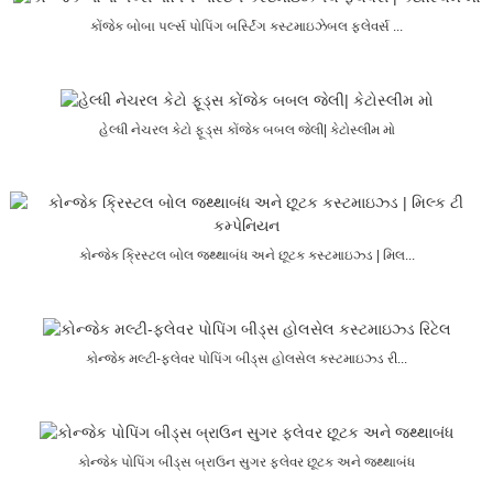
કોંજેક બોબા પર્લ્સ પોપિંગ બર્સ્ટિંગ કસ્ટમાઇઝેબલ ફ્લેવર્સ ...
હેલ્ધી નેચરલ કેટો ફૂડ્સ કોંજેક બબલ જેલી| કેટોસ્લીમ મો
કોન્જેક ક્રિસ્ટલ બોલ જથ્થાબંધ અને છૂટક કસ્ટમાઇઝ્ડ | મિલ...
કોન્જેક મલ્ટી-ફ્લેવર પોપિંગ બીડ્સ હોલસેલ કસ્ટમાઇઝ્ડ રી...
કોન્જેક પોપિંગ બીડ્સ બ્રાઉન સુગર ફ્લેવર છૂટક અને જથ્થાબંધ