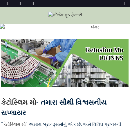
પીણાં
ઘર
પીણાં
કેટોસ્લિમ મો
- તમારા સૌથી વિશ્વસનીય
સપ્લાયર
"
કેટોસ્લિમ મો
" અમારા બ્રાન્ડ્સમાંનું એક છે. અમે વિવિધ પ્રકારની