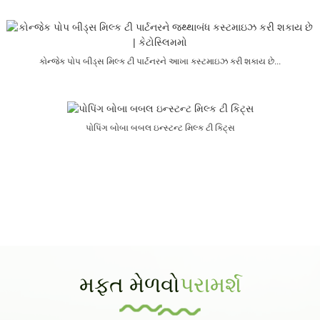
કોન્જેક પોપ બીડ્સ મિલ્ક ટી પાર્ટનરને આખા કસ્ટમાઇઝ કરી શકાય છે...
પોપિંગ બોબા બબલ ઇન્સ્ટન્ટ મિલ્ક ટી કિટ્સ
મફત મેળવો
પરામર્શ