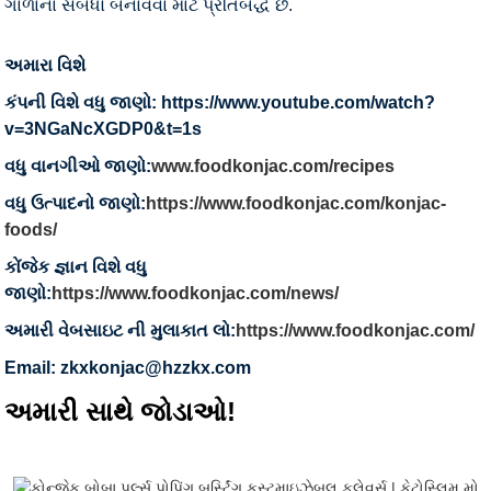
ગાળાના સંબંધો બનાવવા માટે પ્રતિબદ્ધ છે.
અમારા વિશે
કંપની વિશે વધુ જાણો: https://www.youtube.com/watch?
v=3NGaNcXGDP0&t=1s
વધુ વાનગીઓ જાણો:
www.foodkonjac.com/recipes
વધુ ઉત્પાદનો જાણો:
https://www.foodkonjac.com/konjac-
foods/
કોંજેક જ્ઞાન વિશે વધુ
જાણો:
https://www.foodkonjac.com/news/
અમારી વેબસાઇટ ની મુલાકાત લો:
https://www.foodkonjac.com/
Email: zkxkonjac@hzzkx.com
અમારી સાથે જોડાઓ!