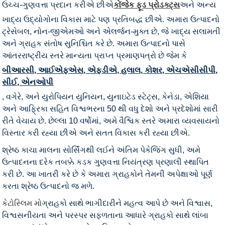
ઉચ્ચ-ગુણવત્તા પ્રદાન કરીએ છીએ
કોંજેક ફૂડ પ્રોડક્ટ્સ
અને અન્ય
ખાદ્ય ઉદ્યોગોના વિકાસ માટે પણ પ્રતિબદ્ધ છીએ. અમારા ઉત્પાદનો
ટ્રેસેબલ, નોન-જીએમઓ અને એલર્જન-મુક્ત છે, જે ખાદ્ય સલામતી
અને ગ્રાહક સંતોષ સુનિશ્ચિત કરે છે. અમારા ઉત્પાદનો પાસે
આંતરરાષ્ટ્રીય સ્તરે માન્યતા પ્રાપ્ત પ્રમાણપત્રો છે જેમ કે
બીઆરસી, આઈએફએસ, એફડીએ, હલાલ, કોશર, એચએસીસીપી,
સીઈ, એનઓપી
, વગેરે, અને યુરોપિયન યુનિયન, યુનાઇટેડ સ્ટેટ્સ, કેનેડા, એશિયા
અને આફ્રિકા સહિત વિશ્વભરના 50 થી વધુ દેશો અને પ્રદેશોમાં સારી
રીતે વેચાય છે. છેલ્લા 10 વર્ષોમાં, અમે વૈશ્વિક સ્તરે અમારા વ્યવસાયનો
વિસ્તાર કરી રહ્યા છીએ અને સતત વિકાસ કરી રહ્યા છીએ.
શ્રેષ્ઠ કાચા માલના સોર્સિંગથી લઈને અંતિમ પેકેજિંગ સુધી, અમે
ઉત્પાદનના દરેક તબક્કે કડક ગુણવત્તા નિયંત્રણ પ્રણાલી સ્થાપિત
કરી છે. આ ખાતરી કરે છે કે અમારા ગ્રાહકોને તેમની અપેક્ષાઓ પૂર્ણ
કરતા શ્રેષ્ઠ ઉત્પાદનો જ મળે.
કેટોસ્લિમ મો
ગ્રાહકો સાથે ભાગીદારીને મહત્વ આપે છે અને વિશ્વાસ,
વિશ્વસનીયતા અને પરસ્પર સફળતાના આધારે ગ્રાહકો સાથે લાંબા