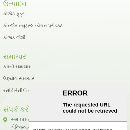
ઉત્પાદન
કોંજેક ફૂડ્સ
કોન્જેક ન્યુટ્રલ / વેગન પ્રોડક્ટ
કોંજેક જેલી
સમાચાર
કંપની સમાચાર
ઉદ્યોગ સમાચાર
રસોઈ/રેસીપી સમાચાર
સંપર્ક કરો
રૂમ 1416, ફ્લોર 14, જુનહાઓ ઇન્ટરનેશનલ બિલ્ડીંગ, નંબર 2,
ચેન્જિયાંગ ઝોંગકાઇ એવન્યુ, હુઇચેંગ ડિસ્ટ્રિક્ટ, હુઇઝોઉ સિટી