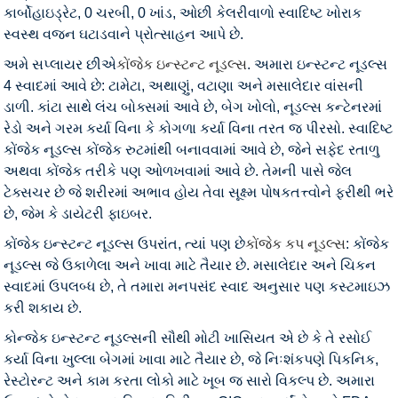
કાર્બોહાઇડ્રેટ, 0 ચરબી, 0 ખાંડ, ઓછી કેલરીવાળો સ્વાદિષ્ટ ખોરાક
સ્વસ્થ વજન ઘટાડવાને પ્રોત્સાહન આપે છે.
અમે સપ્લાયર છીએ
કોંજેક ઇન્સ્ટન્ટ નૂડલ્સ
. અમારા ઇન્સ્ટન્ટ નૂડલ્સ
4 સ્વાદમાં આવે છે: ટામેટા, અથાણું, વટાણા અને મસાલેદાર વાંસની
ડાળી. કાંટા સાથે લંચ બોક્સમાં આવે છે, બેગ ખોલો, નૂડલ્સ કન્ટેનરમાં
રેડો અને ગરમ કર્યા વિના કે કોગળા કર્યા વિના તરત જ પીરસો. સ્વાદિષ્ટ
કોંજેક નૂડલ્સ કોંજેક રુટમાંથી બનાવવામાં આવે છે, જેને સફેદ રતાળુ
અથવા કોંજેક તરીકે પણ ઓળખવામાં આવે છે. તેમની પાસે જેલ
ટેક્સચર છે જે શરીરમાં અભાવ હોય તેવા સૂક્ષ્મ પોષકતત્ત્વોને ફરીથી ભરે
છે, જેમ કે ડાયેટરી ફાઇબર.
કોંજેક ઇન્સ્ટન્ટ નૂડલ્સ ઉપરાંત, ત્યાં પણ છે
કોંજેક કપ નૂડલ્સ
: કોંજેક
નૂડલ્સ જે ઉકાળેલા અને ખાવા માટે તૈયાર છે. મસાલેદાર અને ચિકન
સ્વાદમાં ઉપલબ્ધ છે, તે તમારા મનપસંદ સ્વાદ અનુસાર પણ કસ્ટમાઇઝ
કરી શકાય છે.
કોન્જેક ઇન્સ્ટન્ટ નૂડલ્સની સૌથી મોટી ખાસિયત એ છે કે તે રસોઈ
કર્યા વિના ખુલ્લા બેગમાં ખાવા માટે તૈયાર છે, જે નિઃશંકપણે પિકનિક,
રેસ્ટોરન્ટ અને કામ કરતા લોકો માટે ખૂબ જ સારો વિકલ્પ છે. અમારા