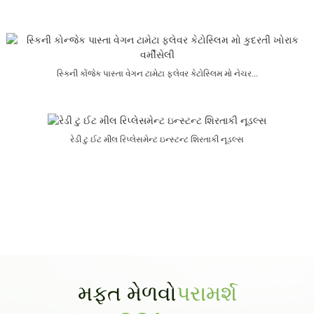
સ્કિની કોંજેક પાસ્તા વેગન ટામેટા ફ્લેવર કેટોસ્લિમ મો નેચર...
રેડી ટુ ઈટ મીલ રિપ્લેસમેન્ટ ઇન્સ્ટન્ટ શિરતાકી નૂડલ્સ
મફત મેળવો
પરામર્શ