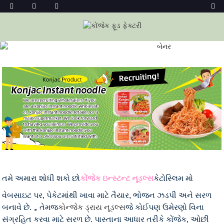
કોંજેક ઇન્સ્ટન્ટ નૂડલ
ઘર
કોંજેક ફૂડ્સ
કોંજેક નૂડલ્સ
કોંજેક ઇન્સ્ટન્ટ નૂડલ
તમે અમારા શોધી શકો છો
કોંજેક ઇન્સ્ટન્ટ નૂડલ્સ
કેટોસ્લિમ મો
વેબસાઇટ પર, પેકેટમાંથી ખાવા માટે તૈયાર, ભોજન ઝડપી અને સરળ
બનાવે છે.，તેમજ
કોન્જેક ડ્રાય નૂડલ્સ
જે કોઈપણ ઉમેરણો વિના
સંગ્રહિત કરવા માટે સરળ છે. પાસ્તાના આધાર તરીકે કોંજેક, ઓછી