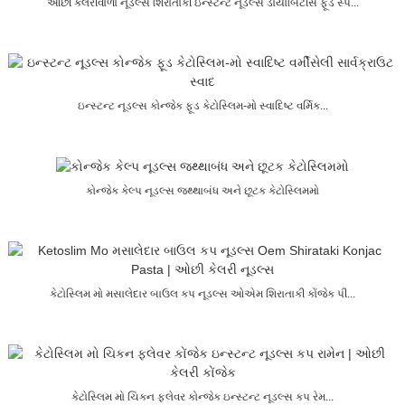
ઓછી કેલરીવાળા નૂડલ્સ શિરાતાકી ઇન્સ્ટન્ટ નૂડલ્સ ડાયાબિટીસ ફૂડ સ્પ...
ઇન્સ્ટન્ટ નૂડલ્સ કોન્જેક ફૂડ કેટોસ્લિમ-મો સ્વાદિષ્ટ વર્મિક...
કોન્જેક કેલ્પ નૂડલ્સ જથ્થાબંધ અને છૂટક કેટોસ્લિમમો
કેટોસ્લિમ મો મસાલેદાર બાઉલ કપ નૂડલ્સ ઓએમ શિરાતાકી કોંજેક પી...
કેટોસ્લિમ મો ચિકન ફ્લેવર કોન્જેક ઇન્સ્ટન્ટ નૂડલ્સ કપ રેમ...