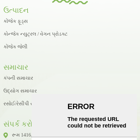
ઉત્પાદન
કોંજેક ફૂડ્સ
કોન્જેક ન્યુટ્રલ / વેગન પ્રોડક્ટ
કોંજેક જેલી
સમાચાર
કંપની સમાચાર
ઉદ્યોગ સમાચાર
રસોઈ/રેસીપી સમાચાર
સંપર્ક કરો
રૂમ 1416, ફ્લોર 14, જુનહાઓ ઇન્ટરનેશનલ બિલ્ડીંગ, નંબર 2,