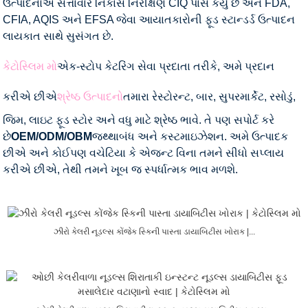
ઉત્પાદનોએ સત્તાવાર નિકાસ નિરીક્ષણ CIQ પાસ કર્યું છે અને FDA,
CFIA, AQIS અને EFSA જેવા આયાતકારોની ફૂડ સ્ટાન્ડર્ડ ઉત્પાદન
લાયકાત સાથે સુસંગત છે.
કેટોસ્લિમ મો
એક-સ્ટોપ કેટરિંગ સેવા પ્રદાતા તરીકે, અમે પ્રદાન
કરીએ છીએ
શ્રેષ્ઠ ઉત્પાદનો
તમારા રેસ્ટોરન્ટ, બાર, સુપરમાર્કેટ, રસોડું,
જિમ, લાઇટ ફૂડ સ્ટોર અને વધુ માટે શ્રેષ્ઠ ભાવે. તે પણ સપોર્ટ કરે
છે
OEM/ODM/OBM
જથ્થાબંધ અને કસ્ટમાઇઝેશન. અમે ઉત્પાદક
છીએ અને કોઈપણ વચેટિયા કે એજન્ટ વિના તમને સીધો સપ્લાય
કરીએ છીએ, તેથી તમને ખૂબ જ સ્પર્ધાત્મક ભાવ મળશે.
ઝીરો કેલરી નૂડલ્સ કોંજેક સ્કિની પાસ્તા ડાયાબિટીસ ખોરાક |...