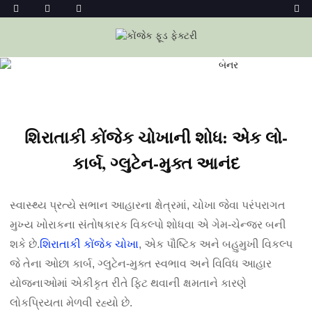
ઘર
સમાચાર
શિરાતાકી કોંજેક ચોખાની શોધ: એક લો-કાર્બ,
ગ્લુટેન-મુક્ત આનંદ
શિરાતાકી કોંજેક ચોખાની શોધ: એક લો-
કાર્બ, ગ્લુટેન-મુક્ત આનંદ
સ્વાસ્થ્ય પ્રત્યે સભાન આહારના ક્ષેત્રમાં, ચોખા જેવા પરંપરાગત
મુખ્ય ખોરાકના સંતોષકારક વિકલ્પો શોધવા એ ગેમ-ચેન્જર બની
શકે છે.
શિરાતાકી કોંજેક ચોખા
, એક પૌષ્ટિક અને બહુમુખી વિકલ્પ
જે તેના ઓછા કાર્બ, ગ્લુટેન-મુક્ત સ્વભાવ અને વિવિધ આહાર
યોજનાઓમાં એકીકૃત રીતે ફિટ થવાની ક્ષમતાને કારણે
લોકપ્રિયતા મેળવી રહ્યો છે.