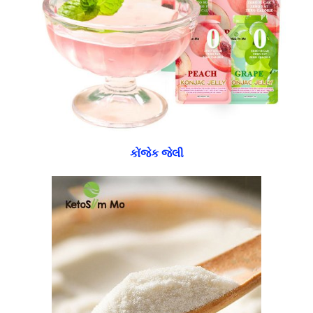
કોંજેક જેલી