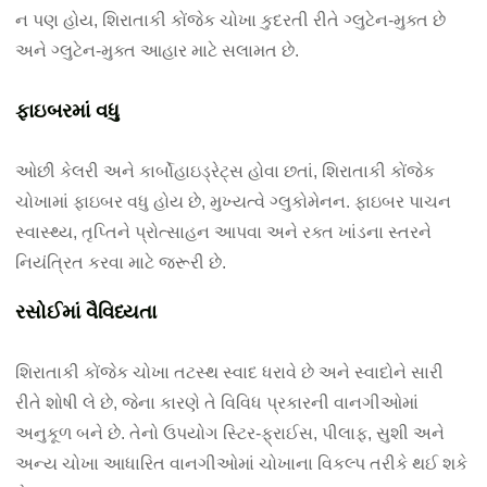
ન પણ હોય, શિરાતાકી કોંજેક ચોખા કુદરતી રીતે ગ્લુટેન-મુક્ત છે
અને ગ્લુટેન-મુક્ત આહાર માટે સલામત છે.
ફાઇબરમાં વધુ
ઓછી કેલરી અને કાર્બોહાઇડ્રેટ્સ હોવા છતાં, શિરાતાકી કોંજેક
ચોખામાં ફાઇબર વધુ હોય છે, મુખ્યત્વે ગ્લુકોમેનન. ફાઇબર પાચન
સ્વાસ્થ્ય, તૃપ્તિને પ્રોત્સાહન આપવા અને રક્ત ખાંડના સ્તરને
નિયંત્રિત કરવા માટે જરૂરી છે.
રસોઈમાં વૈવિધ્યતા
શિરાતાકી કોંજેક ચોખા તટસ્થ સ્વાદ ધરાવે છે અને સ્વાદોને સારી
રીતે શોષી લે છે, જેના કારણે તે વિવિધ પ્રકારની વાનગીઓમાં
અનુકૂળ બને છે. તેનો ઉપયોગ સ્ટિર-ફ્રાઈસ, પીલાફ, સુશી અને
અન્ય ચોખા આધારિત વાનગીઓમાં ચોખાના વિકલ્પ તરીકે થઈ શકે