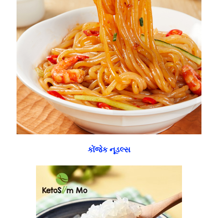
કોંજેક નૂડલ્સ