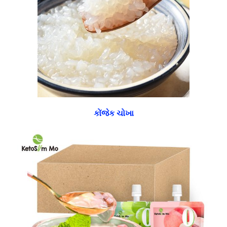
કોંજેક ચોખા