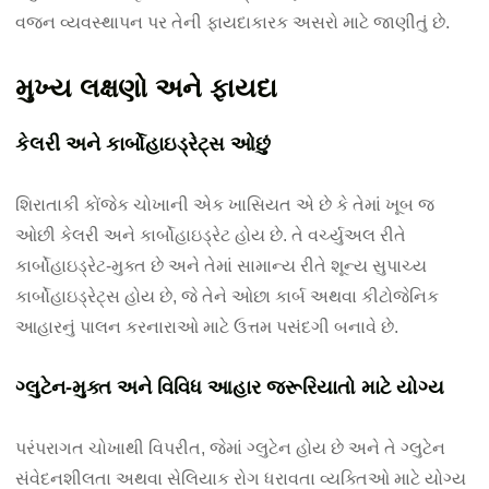
વજન વ્યવસ્થાપન પર તેની ફાયદાકારક અસરો માટે જાણીતું છે.
મુખ્ય લક્ષણો અને ફાયદા
કેલરી અને કાર્બોહાઇડ્રેટ્સ ઓછું
શિરાતાકી કોંજેક ચોખાની એક ખાસિયત એ છે કે તેમાં ખૂબ જ
ઓછી કેલરી અને કાર્બોહાઇડ્રેટ હોય છે. તે વર્ચ્યુઅલ રીતે
કાર્બોહાઇડ્રેટ-મુક્ત છે અને તેમાં સામાન્ય રીતે શૂન્ય સુપાચ્ય
કાર્બોહાઇડ્રેટ્સ હોય છે, જે તેને ઓછા કાર્બ અથવા કીટોજેનિક
આહારનું પાલન કરનારાઓ માટે ઉત્તમ પસંદગી બનાવે છે.
ગ્લુટેન-મુક્ત અને વિવિધ આહાર જરૂરિયાતો માટે યોગ્ય
પરંપરાગત ચોખાથી વિપરીત, જેમાં ગ્લુટેન હોય છે અને તે ગ્લુટેન
સંવેદનશીલતા અથવા સેલિયાક રોગ ધરાવતા વ્યક્તિઓ માટે યોગ્ય