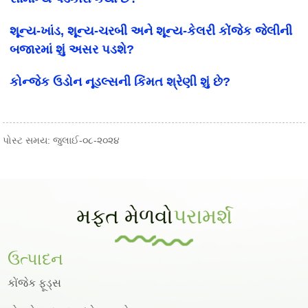
શૂન્ય-ખાંડ, શૂન્ય-ચરબી અને શૂન્ય-કેલરી કોંજેક જેલીની
બજારમાં શું અસર પડશે?
કોન્જેક ઉડોન નૂડલ્સની કિંમત શ્રેણી શું છે?
પોસ્ટ સમય: જુલાઈ-૦૮-૨૦૨૪
મફત મેળવો
પરામર્શ
ઉત્પાદન
કોંજેક ફૂડ્સ