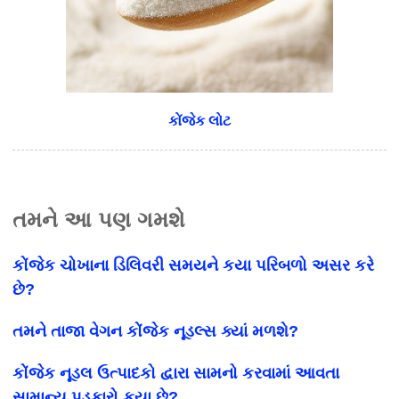
કોંજેક લોટ
તમને આ પણ ગમશે
કોંજેક ચોખાના ડિલિવરી સમયને કયા પરિબળો અસર કરે
છે?
તમને તાજા વેગન કોંજેક નૂડલ્સ ક્યાં મળશે?
કોંજેક નૂડલ ઉત્પાદકો દ્વારા સામનો કરવામાં આવતા
સામાન્ય પડકારો કયા છે?