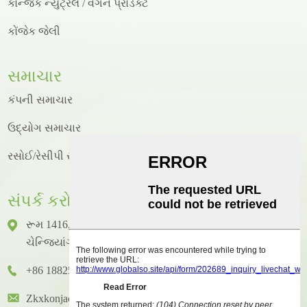
કોન્જેક ન્યુટ્રલ / વેગન પ્રોડક્ટ
કોંજેક જેલી
સમાચાર
કંપની સમાચાર
ઉદ્યોગ સમાચાર
રસોઈ/રેસીપી સમાચાર
સંપર્ક કરો
રૂમ 1416, ફ્લોર 14, જુનહાઓ ઇન્ટરનેશનલ બિલ્ડીંગ, નંબર 2,
ચેન્જિયાંગ ઝોંગકાઇ એવન્યુ, હુઇચેંગ ડિસ્ટ્રિક્ટ, હુઇઝોઉ સિટી
+86 18825458362
Zkxkonjac@hzzkx.com