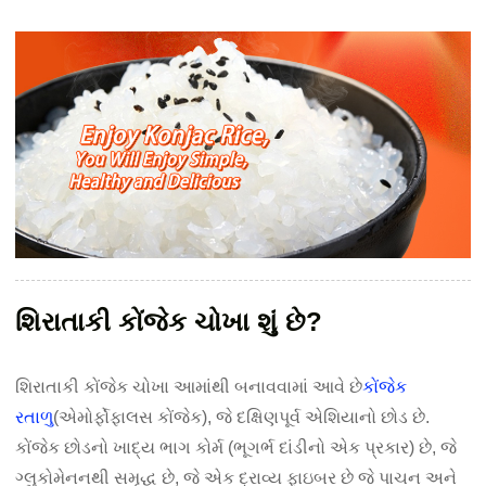
શિરાતાકી કોંજેક ચોખા શું છે?
શિરાતાકી કોંજેક ચોખા આમાંથી બનાવવામાં આવે છે
કોંજેક
રતાળુ
(એમોર્ફોફાલસ કોંજેક), જે દક્ષિણપૂર્વ એશિયાનો છોડ છે.
કોંજેક છોડનો ખાદ્ય ભાગ કોર્મ (ભૂગર્ભ દાંડીનો એક પ્રકાર) છે, જે
ગ્લુકોમેનનથી સમૃદ્ધ છે, જે એક દ્રાવ્ય ફાઇબર છે જે પાચન અને