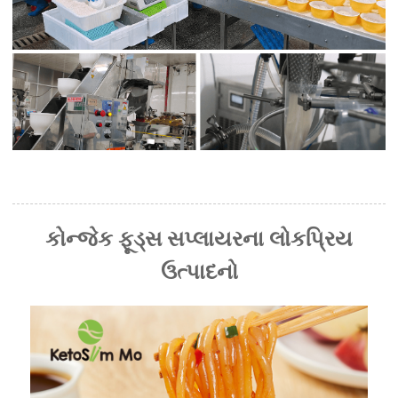
કોન્જેક ફૂડ્સ સપ્લાયરના લોકપ્રિય
ઉત્પાદનો