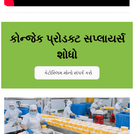
કોન્જેક પ્રોડક્ટ સપ્લાયર્સ
શોધો
કેટોસ્લિમ મોનો સંપર્ક કરો