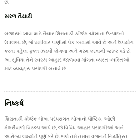
છે.
સરળ તૈયારી
બજારમાં ખાવા માટે તૈયાર શિરાતાકી કોંજેક ચોખાના ઉત્પાદનો
ઉપલબ્ધ છે, જે ઘણીવાર પાણીમાં પેક કરવામાં આવે છે અને ઉપયોગ
કરતા પહેલા ફક્ત ઝડપી કોગળા અને ગરમ કરવાની જરૂર પડે છે.
આ સુવિધા તેને સ્વસ્થ આહાર જાળવવા માંગતા વ્યસ્ત વ્યક્તિઓ
માટે વ્યવહારુ પસંદગી બનાવે છે.
નિષ્કર્ષ
શિરાતાકી કોંજેક ચોખા પરંપરાગત ચોખાનો પૌષ્ટિક, ઓછી
કેલરીવાળો વિકલ્પ આપે છે, જે વિવિધ આહાર પસંદગીઓ અને
આરોગ્ય લક્ષ્યોને પૂર્ણ કરે છે. ભલે તમે તમારા વજનને નિયંત્રિત