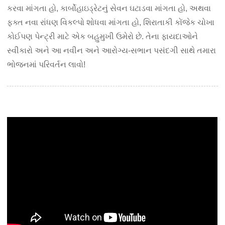
કરવા માંગતા હો, કાર્બોહાઇડ્રેટનું સેવન ઘટાડવા માંગતા હો, અથવા
ફક્ત નવા રાંધણ વિકલ્પો શોધવા માંગતા હો, શિરાતાકી કોંજેક ચોખા
કોઈપણ પેન્ટ્રી માટે એક બહુમુખી ઉમેરો છે. તેના ફાયદાઓને
સ્વીકારો અને આ નવીન અને આરોગ્ય-સભાન પસંદગી સાથે તમારા
ભોજનમાં પરિવર્તન લાવો!