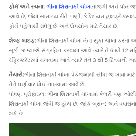
ફોર્મ અને રચના:
ભીના શિરાતાકી ચોખા
તાજગી અને પોત જાળવ
આવે છે, જેમાં સામાન્ય રીતે પાણી, કેલ્શિયમ હાઇડ્રોક્
ફોર્મ પહેલાથી રાંધેલું છે અને ઉપયોગ માટે તૈયાર છે.
શેલ્ફ લાઇફ:
ભીના શિરાતાકી ચોખા તેના સૂકા ચોખા કરતા ઓછ
સૂકી જગ્યાએ સંગ્રહિત કરવામાં આવે ત્યારે તે 6 થી 12 મ
રેફ્રિજરેટરમાં રાખવામાં આવે ત્યારે તેને 3 થી 5 દિવસની 
તૈયારી:
ભીના શિરાતાકી ચોખા પેકેજમાંથી સીધા જ ખાવા માટે તૈ
તેને ઘણીવાર ધોઈ નાખવામાં આવે છે.
પોષણ પ્રોફાઇલ: ભીના શિરાતાકી ચોખામાં કેલરી પણ ઓછી
શિરાતાકી ચોખા જેવી જ હોય ​​છે, જોકે બ્રાન્ડ અને વધાર
શકે છે.