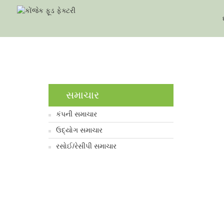
ઘર
સમાચાર
કંપની સમાચાર
ઉદ્યોગ સમાચાર
રસોઈ/રેસીપી સમાચાર