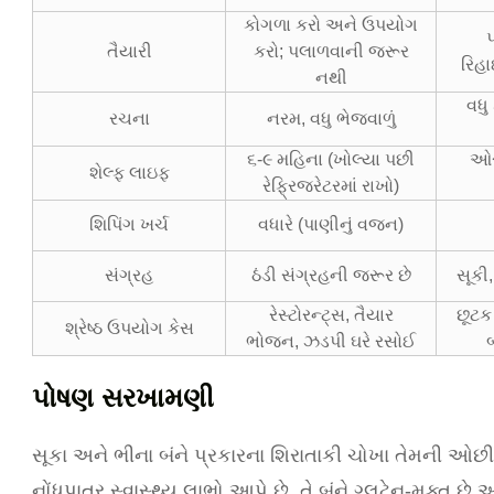
કોગળા કરો અને ઉપયોગ
તૈયારી
કરો; પલાળવાની જરૂર
રિહા
નથી
વધુ
રચના
નરમ, વધુ ભેજવાળું
૬-૯ મહિના (ખોલ્યા પછી
ઓર
શેલ્ફ લાઇફ
રેફ્રિજરેટરમાં રાખો)
શિપિંગ ખર્ચ
વધારે (પાણીનું વજન)
સંગ્રહ
ઠંડી સંગ્રહની જરૂર છે
સૂકી,
રેસ્ટોરન્ટ્સ, તૈયાર
છૂટક 
શ્રેષ્ઠ ઉપયોગ કેસ
ભોજન, ઝડપી ઘરે રસોઈ
બ
પોષણ સરખામણી
સૂકા અને ભીના બંને પ્રકારના શિરાતાકી ચોખા તેમની ઓછ
નોંધપાત્ર સ્વાસ્થ્ય લાભો આપે છે. તે બંને ગ્લુટેન-મુક્ત 