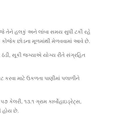
, જે તેને હલકું અને લાંબા સમય સુધી ટકી રહે
ે કોંજેક છોડના મૂળમાંથી મેળવવામાં આવે છે.
ઠંડી, સૂકી જગ્યાએ યોગ્ય રીતે સંગ્રહિત
રેટ કરવા માટે ઉકળતા પાણીમાં પલાળીને
૭ કેલરી, ૧૩.૧ ગ્રામ કાર્બોહાઇડ્રેટ્સ,
 હોય છે.