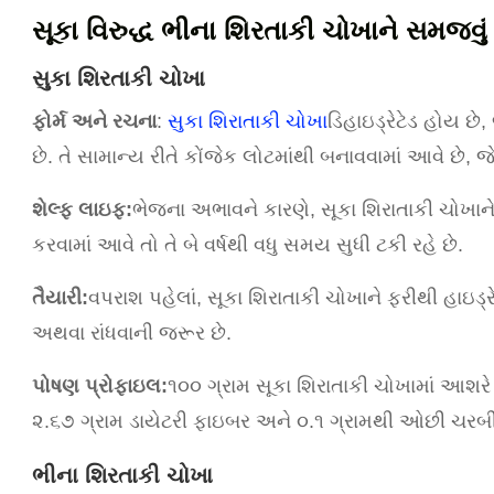
સૂકા વિરુદ્ધ ભીના શિરતાકી ચોખાને સમજવું
સુકા શિરતાકી ચોખા
ફોર્મ અને રચના
:
સુકા શિરાતાકી ચોખા
ડિહાઇડ્રેટેડ હોય છે
છે. તે સામાન્ય રીતે કોંજેક લોટમાંથી બનાવવામાં આવે છે, જ
શેલ્ફ લાઇફ:
ભેજના અભાવને કારણે, સૂકા શિરાતાકી ચોખાને 
કરવામાં આવે તો તે બે વર્ષથી વધુ સમય સુધી ટકી રહે છે.
તૈયારી:
વપરાશ પહેલાં, સૂકા શિરાતાકી ચોખાને ફરીથી હાઇડ્
અથવા રાંધવાની જરૂર છે.
પોષણ પ્રોફાઇલ:
૧૦૦ ગ્રામ સૂકા શિરાતાકી ચોખામાં આશરે ૫
૨.૬૭ ગ્રામ ડાયેટરી ફાઇબર અને ૦.૧ ગ્રામથી ઓછી ચરબી
ભીના શિરતાકી ચોખા