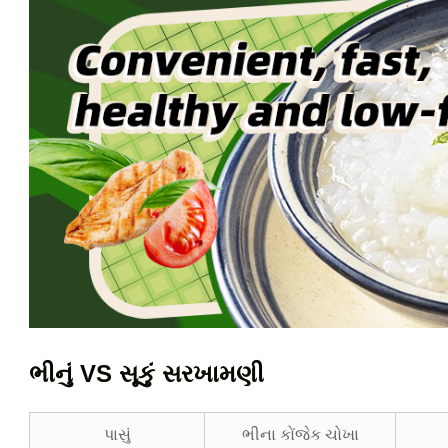
ભીનું VS સૂકું સરખામણી
પાસું
ભીના કોંજેક ચોખા