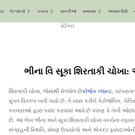
ઘર
ઉત્પાદનો
કસ્ટમ
વાનગીઓ
સમાચાર
અમારા વિશે
સમાચાર
ભીના વિ સૂકા શિરતાકી ચોખા: એક વ્યાપક 
ભીના વિ સૂકા શિરતાકી ચોખા
શિરતાકી ચોખા, જેમાંથી મેળવેલ છે
કોંજેક પ્લાન્ટ
, પરંપરાગ
મુક્ત વિકલ્પ બની ગયો છે. તે ખાસ કરીને કેટોજેનિક, પ
કરનારાઓ દ્વારા પસંદ કરવામાં આવે છે કારણ કે તેની ઓછ
છે. આ લેખ ભીના અને સૂકા શિરાતાકી ચોખા વચ્ચેના તફાવત
સંગ્રહની સ્થિતિ, રાંધણ ઉપયોગો અને એકંદર ફાયદાઓની 