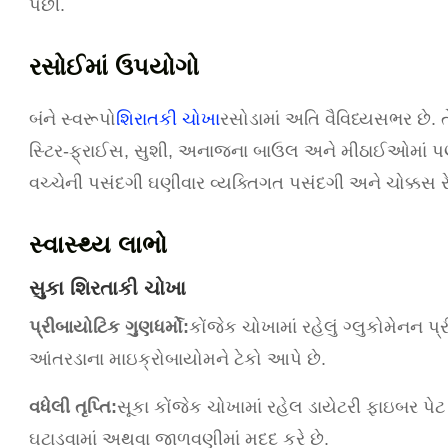
પછી.
રસોઈમાં ઉપયોગો
બંને સ્વરૂપો
શિરાતકી ચોખા
રસોડામાં અતિ વૈવિધ્યસભર છે.
સ્ટિર-ફ્રાઈસ, સુશી, અનાજના બાઉલ અને મીઠાઈઓમાં પણ
વચ્ચેની પસંદગી ઘણીવાર વ્યક્તિગત પસંદગી અને ચોક્કસ 
સ્વાસ્થ્ય લાભો
સુકા શિરતાકી ચોખા
પ્રીબાયોટિક ગુણધર્મો:
કોંજેક ચોખામાં રહેલું ગ્લુકોમેનન પ
આંતરડાના માઇક્રોબાયોમને ટેકો આપે છે.
વધેલી તૃપ્તિ:
સૂકા કોંજેક ચોખામાં રહેલ ડાયેટરી ફાઇબર પેટ
ઘટાડવામાં અથવા જાળવણીમાં મદદ કરે છે.