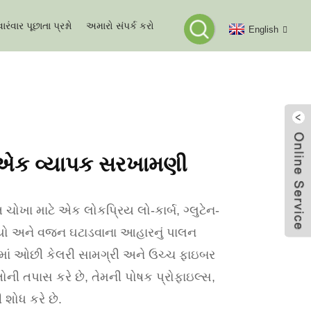
વારંવાર પૂછાતા પ્રશ્નો
અમારો સંપર્ક કરો
English
સરખામણી
: એક વ્યાપક સરખામણી
ત ચોખા માટે એક લોકપ્રિય લો-કાર્બ, ગ્લુટેન-
ેલિયો અને વજન ઘટાડવાના આહારનું પાલન
ામાં ઓછી કેલરી સામગ્રી અને ઉચ્ચ ફાઇબર
ોની તપાસ કરે છે, તેમની પોષક પ્રોફાઇલ્સ,
શોધ કરે છે.