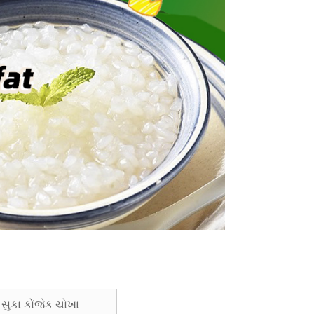
સુકા કોંજેક ચોખા