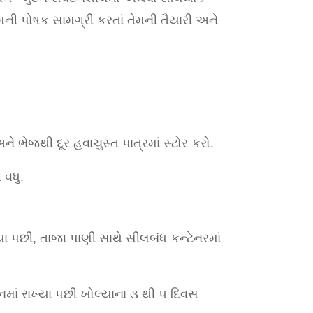
મની પોષક સામગ્રી કરતાં તેમની તૈયારી અને
ને ભેજથી દૂર હવાચુસ્ત પાત્રમાં સ્ટોર કરો.
 વધુ.
લ્યા પછી, તાજા પાણી સાથે સીલબંધ કન્ટેનરમાં
નમાં રાખ્યા પછી ખોલ્યાના ૩ થી ૫ દિવસ