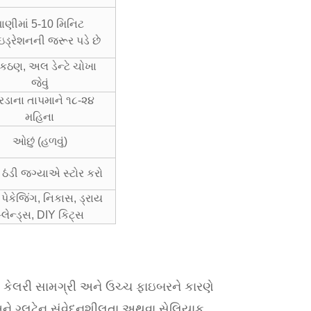
પાણીમાં 5-10 મિનિટ
ઇડ્રેશનની જરૂર પડે છે
 કઠણ, અલ ડેન્ટે ચોખા
જેવું
ડાના તાપમાને ૧૮-૨૪
મહિના
ઓછું (હળવું)
 ઠંડી જગ્યાએ સ્ટોર કરો
પેકેજિંગ, નિકાસ, ડ્રાય
્લેન્ડ્સ, DIY કિટ્સ
ી કેલરી સામગ્રી અને ઉચ્ચ ફાઇબરને કારણે
છે અને ગ્લુટેન સંવેદનશીલતા અથવા સેલિયાક