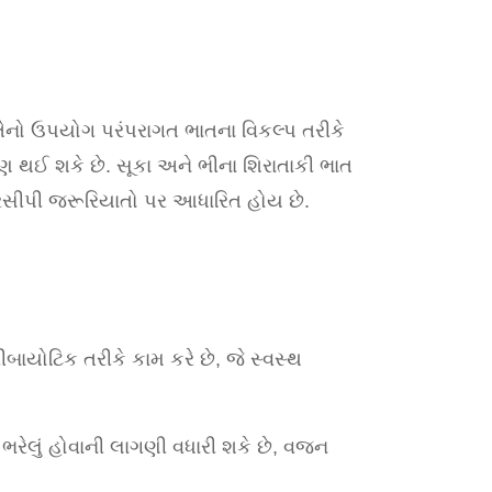
 તેનો ઉપયોગ પરંપરાગત ભાતના વિકલ્પ તરીકે
 થઈ શકે છે. સૂકા અને ભીના શિરાતાકી ભાત
રેસીપી જરૂરિયાતો પર આધારિત હોય છે.
્રીબાયોટિક તરીકે કામ કરે છે, જે સ્વસ્થ
 ભરેલું હોવાની લાગણી વધારી શકે છે, વજન