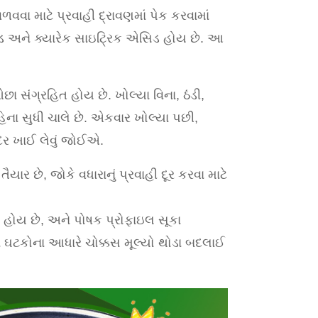
વા માટે પ્રવાહી દ્રાવણમાં પેક કરવામાં
સાઇડ અને ક્યારેક સાઇટ્રિક એસિડ હોય છે. આ
ા સંગ્રહિત હોય છે. ખોલ્યા વિના, ઠંડી,
હિના સુધી ચાલે છે. એકવાર ખોલ્યા પછી,
અંદર ખાઈ લેવું જોઈએ.
યાર છે, જોકે વધારાનું પ્રવાહી દૂર કરવા માટે
 હોય છે, અને પોષક પ્રોફાઇલ સૂકા
ાના ઘટકોના આધારે ચોક્કસ મૂલ્યો થોડા બદલાઈ